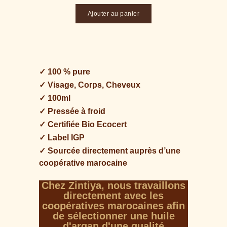
Ajouter au panier
✓ 100 % pure
✓ Visage, Corps, Cheveux
✓ 100ml
✓ Pressée à froid
✓ Certifiée Bio Ecocert
✓ Label IGP
✓ Sourcée directement auprès d’une
coopérative marocaine
Chez Zintiya, nous travaillons
directement avec les
coopératives marocaines afin
de sélectionner une huile
d'argan d'une qualité