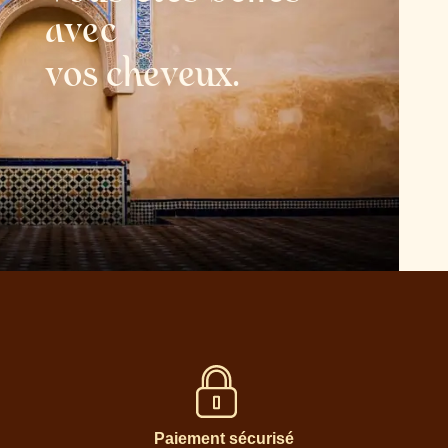
avec
v
o
t
r
e
h
i
s
t
o
e
r
i
Paiement sécurisé