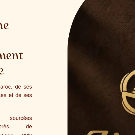
ne
ment
e
Maroc, de ses
tes et de ses
t sourcées
uprès de
aines, puis