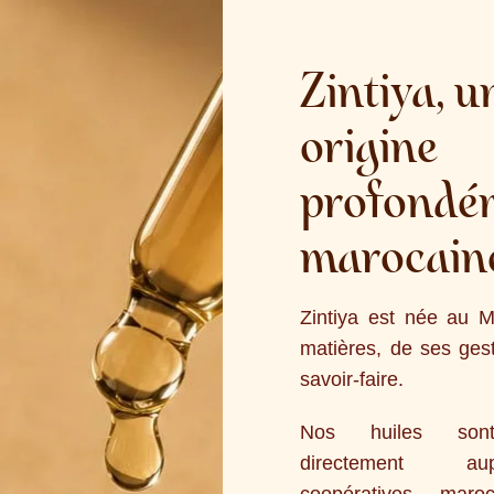
Zintiya, u
origine
profondé
marocain
Zintiya est née au 
matières, de ses ges
savoir-faire.
Nos huiles son
directement a
coopératives maroc