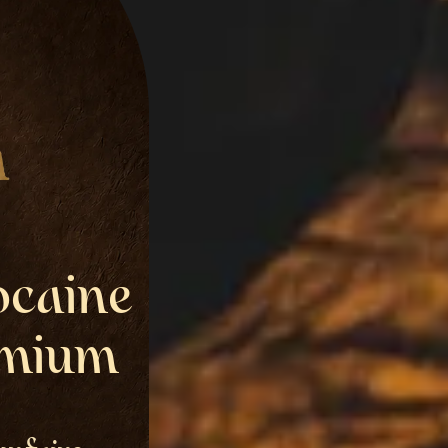
caine
emium