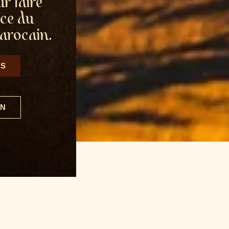
r faire
nce du
arocain.
NS
ON